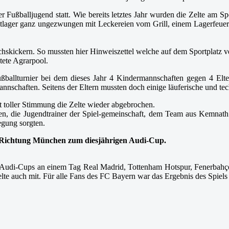
der Fußballjugend statt. Wie bereits letztes Jahr wurden die Zelte a
Zeltlager ganz ungezwungen mit Leckereien vom Grill, einem Lagerfeu
skickern. So mussten hier Hinweiszettel welche auf dem Sportplatz ve
ete Agrarpool.
ßballturnier bei dem dieses Jahr 4 Kindermannschaften gegen 4 Elter
nnschaften. Seitens der Eltern mussten doch einige läuferische und tec
toller Stimmung die Zelte wieder abgebrochen.
n, die Jugendtrainer der Spiel-gemeinschaft, dem Team aus Kemnath di
egung sorgten.
r Richtung München zum diesjährigen Audi-Cup.
s Audi-Cups an einem Tag Real Madrid, Tottenham Hotspur, Fenerbahçe 
lte auch mit. Für alle Fans des FC Bayern war das Ergebnis des Spiels