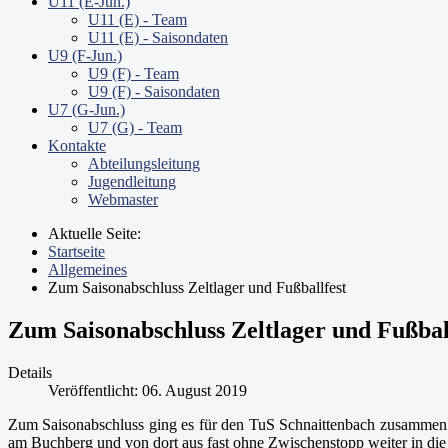
U11 (E-Jun.)
U11 (E) - Team
U11 (E) - Saisondaten
U9 (F-Jun.)
U9 (F) - Team
U9 (F) - Saisondaten
U7 (G-Jun.)
U7 (G) - Team
Kontakte
Abteilungsleitung
Jugendleitung
Webmaster
Aktuelle Seite:
Startseite
Allgemeines
Zum Saisonabschluss Zeltlager und Fußballfest
Zum Saisonabschluss Zeltlager und Fußbal
Details
Veröffentlicht: 06. August 2019
Zum Saisonabschluss ging es für den TuS Schnaittenbach zusammen
am Buchberg und von dort aus fast ohne Zwischenstopp weiter in di