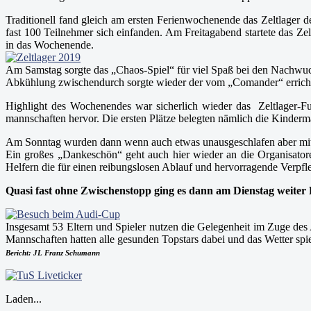
Traditionell fand gleich am ersten Ferienwochenende das Zeltlager 
fast 100 Teilnehmer sich einfanden. Am Freitagabend startete das 
in das Wochenende.
Am Samstag sorgte das „Chaos-Spiel“ für viel Spaß bei den Nachwuch
Abkühlung zwischendurch sorgte wieder der vom „Comander“ erricht
Highlight des Wochenendes war sicherlich wieder das Zeltlager-Fu
mannschaften hervor. Die ersten Plätze belegten nämlich die Kinderma
Am Sonntag wurden dann wenn auch etwas unausgeschlafen aber mit 
Ein großes „Dankeschön“ geht auch hier wieder an die Organisatore
Helfern die für einen reibungslosen Ablauf und hervorragende Verpfl
Quasi fast ohne Zwischenstopp ging es dann am Dienstag weite
Insgesamt 53 Eltern und Spieler nutzen die Gelegenheit im Zuge de
Mannschaften hatten alle gesunden Topstars dabei und das Wetter spie
Bericht: JL Franz Schumann
Laden...