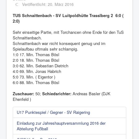
Veröffentlicht: 20. März 2016
TUS Schnaittenbach - SV Luitpoldhütte Trasslberg 2 6:0 (
2:0)
Sehr einseitige Partie, mit Torchancen ohne Ende für den TuS
Schnaittenbach.
Schnaittenbach war nicht konsequent genug und im
Spielaufbau oftmals sehr schlampig.
1:0 17. Min. Thomas Bösl
2:0 18. Min. Thomas Bösl
3:0 62. Min. Sebastian Dietrich
4:0 69. Min. Jonas Habrich
5:0 73. Min. ( Eigentor )
6:0 88. Min. Thomas Bösl
Zuschauer:
50;
Schiedsrichter:
Andreas Basler (DJK
Ehenfeld )
U17 Punktespiel / Gegner - SV Raigering
Einladung zur Jahreshauptversammlung 2016 der
Abteilung Fußball