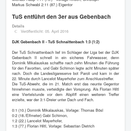
Markus Schwabl 2:11 (87.) Eigentor
TuS entführt den 3er aus Gebenbach
Details
Veröffentlicht: 05. April 2016
DJK Gebenbach II - TuS Schnaittenbach 1:3 (1:2)
Der TuS Schnaittenbach lief im Schlager der Liga bei der DJK
Gebenbach II schnell in ein sicheres Fahrwasser, denn
Dominik Mikalauskas schaffte nach zehn Minuten die Führung
für den Favoriten, und Gabi Schimon legte acht Minuten später
nach. Doch die Landesligareserve bot Paroli und kam in der
22. Minute durch Lancelot Mayerhofer zum Anschlusstreffer.
Die TuS-Abwehr, die im 21. Match erst das neunte Gegentor
hinnehmen musste, verteidigte den Vorsprung. Als Florian Hiltl
eine Viertelstunde vor dem Abpfiff einen weiteren Treffer
erzielte, war der 3:1-Dreier unter Dach und Fach.
0:1 (10.) Dominik Mikalauskas, Vorlage: Thomas Bösl
0:2 (18./Elfmeter) Gabi Schimon,
1:2 (22.) Lancelot Mayerhofer,
1:3 (77.) Florian Hiltl, Vorlage: Sebastian Dietrich