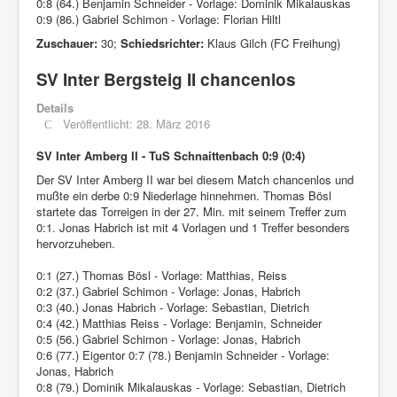
0:8 (64.) Benjamin Schneider - Vorlage: Dominik Mikalauskas
0:9 (86.) Gabriel Schimon - Vorlage: Florian Hiltl
Zuschauer:
30;
Schiedsrichter:
Klaus Gilch (FC Freihung)
SV Inter Bergsteig II chancenlos
Details
Veröffentlicht: 28. März 2016
SV Inter Amberg II - TuS Schnaittenbach 0:9 (0:4)
Der SV Inter Amberg II war bei diesem Match chancenlos und
mußte ein derbe 0:9 Niederlage hinnehmen. Thomas Bösl
startete das Torreigen in der 27. Min. mit seinem Treffer zum
0:1. Jonas Habrich ist mit 4 Vorlagen und 1 Treffer besonders
hervorzuheben.
0:1 (27.) Thomas Bösl - Vorlage: Matthias, Reiss
0:2 (37.) Gabriel Schimon - Vorlage: Jonas, Habrich
0:3 (40.) Jonas Habrich - Vorlage: Sebastian, Dietrich
0:4 (42.) Matthias Reiss - Vorlage: Benjamin, Schneider
0:5 (56.) Gabriel Schimon - Vorlage: Jonas, Habrich
0:6 (77.) Eigentor 0:7 (78.) Benjamin Schneider - Vorlage:
Jonas, Habrich
0:8 (79.) Dominik Mikalauskas - Vorlage: Sebastian, Dietrich