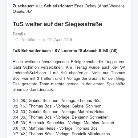
Zuschauer:
100;
Schiedsrichter:
Enes Özbay (Anad.Weiden)
Quelle: AZ
TuS weiter auf der Siegesstraße
Details
Veröffentlicht: 02. April 2016
TuS Schnaittenbach - SV Loderhof/Sulzbach II 9:0 (7:0)
Einen weiteren überzeugenden Erfolg konnte die Truppe von
Gabi Schimon verzeichnen. Am Freitag wurde auch der SV
Loderhof/Sulzbach II mit 9:0 abgefertigt. Nicht nur Thomas
Bösl war mit 3 Treffern und 1 Vorlage der Garant für den Sieg.
Das gesamte Team machte gerade in der ersten Spielhälfte
einen soliden Eindruck.
0:1 (08.) Gabriel Schimon - Vorlage: Thomas Bösl
0:2 (15.) Thomas Bösl - Vorlage: Gabriel Schimon
0:3 (33.) Gabriel Schimon - Vorlage: Matthias Reiss
0:4 (36.) Thomas Bösl - Vorlage: Benjamin Schneider
0:5 (39.) Benjamin Schneider - Vorlage: Matthias Dausch
0:6 (40.) Matthias Reiss - Vorlage: Thomas Bösl
0:7 (42.) Thomas Bösl - Vorlage: Dominik Mikalauskas