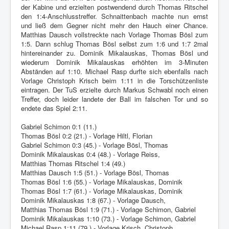
Kontakte
der Kabine und erzielten postwendend durch Thomas Ritschel
den 1:4-Anschlusstreffer. Schnaittenbach machte nun ernst
und ließ dem Gegner nicht mehr den Hauch einer Chance.
Matthias Dausch vollstreckte nach Vorlage Thomas Bösl zum
1:5. Dann schlug Thomas Bösl selbst zum 1:6 und 1:7 2mal
hintereinander zu. Dominik Mikalauskas, Thomas Bösl und
wiederum Dominik Mikalauskas erhöhten im 3-Minuten
Abständen auf 1:10. Michael Rasp durfte sich ebenfalls nach
Vorlage Christoph Krisch beim 1:11 in die Torschützenliste
eintragen. Der TuS erzielte durch Markus Schwabl noch einen
Treffer, doch leider landete der Ball im falschen Tor und so
endete das Spiel 2:11.
Gabriel Schimon 0:1 (11.)
Thomas Bösl 0:2 (21.) - Vorlage Hiltl, Florian
Gabriel Schimon 0:3 (45.) - Vorlage Bösl, Thomas
Dominik Mikalauskas 0:4 (48.) - Vorlage Reiss,
Matthias Thomas Ritschel 1:4 (49.)
Matthias Dausch 1:5 (51.) - Vorlage Bösl, Thomas
Thomas Bösl 1:6 (55.) - Vorlage Mikalauskas, Dominik
Thomas Bösl 1:7 (61.) - Vorlage Mikalauskas, Dominik
Dominik Mikalauskas 1:8 (67.) - Vorlage Dausch,
Matthias Thomas Bösl 1:9 (71.) - Vorlage Schimon, Gabriel
Dominik Mikalauskas 1:10 (73.) - Vorlage Schimon, Gabriel
Michael Rasp 1:11 (79.) - Vorlage Krisch, Christoph