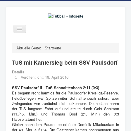
Toggle
Navigation
Home
Aktuelle Seite:
Startseite
Herren
TuS mit Kantersieg beim SSV Paulsdorf
U19 (A-Jun.)
Details
U17 (B-Jun.)
Veröffentlicht: 18. April 2016
U15 (C-Jun.)
SSV Paulsdorf II - TuS Schnaittenbach 2:11 (0:3)
Es begann recht harmlos für die Paulsdorfer Kreisliga-Reserve.
U13 (D-Jun.)
Feldüberlegen war Spitzenreiter Schnaittenbach schon, aber
U11 (E-Jun.)
Zwingendes war zunächst nicht erkennbar. Doch dann nahm
der TuS langsam Fahrt auf und stellte durch Gabi Schimon
U9 (F-Jun.)
(11./45. Min.) und Thomas Bösl (21. Min.) den 0:3
Halbzeitstand her.
U7 (G-Jun.)
Gleich nach dem Pausentee erhöhte Dominik Mikalauskas in
der 48. Min. auf 0:4. Die Gastgeber kamen hochmotiviert aus